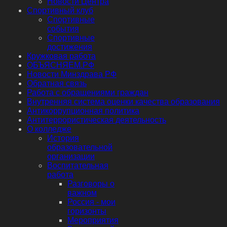
Новости Центра
Спортивный клуб
Спортивные
события
Спортивные
достижения
Кружковая работа
ОБЪЯСНЯЕМ.РФ
Новости Минздрава РФ
Обратная связь
Работа с обращениями граждан
Внутренняя система оценки качества образования
Антикоррупционная политика
Антитеррористическая деятельность
О колледже
История
образовательной
организации
Воспитательная
работа
Разговоры о
важном
Россия - мои
горизонты
Мероприятия