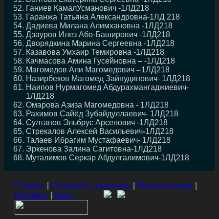
Ганиев КамалУсманович -1ЛД218
Гаранжа Татьяна Александровна-1ЛД 218
Дадиева Милана Алимхановна -1ЛД218
Дзауров Илез Або-Баширович -1ЛД218
Дворядкина Марина Сергеевна -1ЛД218
Казавова Умхаир Темировна -1ЛД218
Качмасова Амина Гусейновна
–
-1ЛД218
Магомедов Али Магомедович
-
-1ЛД218
Назирбеков Магомед Зайнудинович- 1ЛД218
Наипов Нурмагомед Абдурахмангаджиевич-
1ЛД218
Омарова Азиза Магомедовна - 1ЛД218
Рахимов Сайёд Зубайдуллаевич- 1ЛД218
Султанов Эльбрус Арсенович -1ЛД218
Стрекалов Алексей Васильевич
-
1ЛД218
Талаев Ибрагим Мустафаевич- 1ЛД218
Эркенова Залина Сагитовна-1ЛД218
Муталимов Серкар Абдулгалимович-1ЛД218
Главная
|
Сведения о колледже
|
Поступающему
|
Контакты
|
Еще...