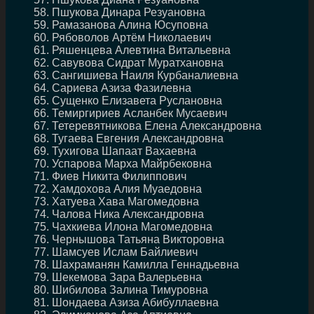
Пшукова Динара Резуановна
Рамазанова Алина Юсуповна
Рябоволов Артём Николаевич
Ряшенцева Алевтина Витальевна
Савувова Сидрат Муратхановна
Сангишиева Наиля Курбаналиевна
Сариева Азиза Фазилевна
Сущенко Елизавета Руслановна
Темиргириев Асланбек Мусаевич
Тетеревятникова Елена Александровна
Тугаева Евгения Александровна
Тухигова Шапаат Вахаевна
Успарова Марха Майрбековна
Фиев Никита Филиппович
Хамдохова Алия Муаедовна
Хатуева Хава Магомедовна
Чалова Ника Александровна
Чахкиева Илона Магомедовна
Чернышова Татьяна Викторовна
Шамсуев Ислам Байлиевич
Шахраманян Камилла Геннадьевна
Шекемова Зара Валерьевна
Шибилова Залина Тимуровна
Шондаева Азиза Абибуллаевна