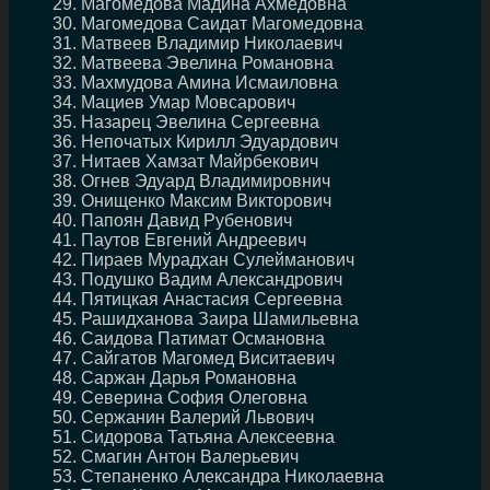
Магомедова Мадина Ахмедовна
Магомедова Саидат Магомедовна
Матвеев Владимир Николаевич
Матвеева Эвелина Романовна
Махмудова Амина Исмаиловна
Мациев Умар Мовсарович
Назарец Эвелина Сергеевна
Непочатых Кирилл Эдуардович
Нитаев Хамзат Майрбекович
Огнев Эдуард Владимировнич
Онищенко Максим Викторович
Папоян Давид Рубенович
Паутов Евгений Андреевич
Пираев Мурадхан Сулейманович
Подушко Вадим Александрович
Пятицкая Анастасия Сергеевна
Рашидханова Заира Шамильевна
Саидова Патимат Османовна
Сайгатов Магомед Виситаевич
Саржан Дарья Романовна
Северина София Олеговна
Сержанин Валерий Львович
Сидорова Татьяна Алексеевна
Смагин Антон Валерьевич
Степаненко Александра Николаевна