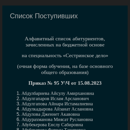
Список Поступивших
Алфавитный список абитуриентов,
зачислен
ных
на бюджетной основе
на специальность «Сестринское дело»
(очная форма обучения, на базе основного
общего образования)
Приказ № 95 У\Ч от 15.08.2023
Абдулбариева Айсулу Амирхановна
Абдулгапаров Ислам Арсланович
Абдулгапова Айнара Истамалиевна
Абдулкадырова Айзанат Аслановна
Абдулова Дженнет Акавовна
Абдурахманова Миясат Руслановна
Абубекерова Енслу Сабировна
Абубекерова Фарида Тахировна