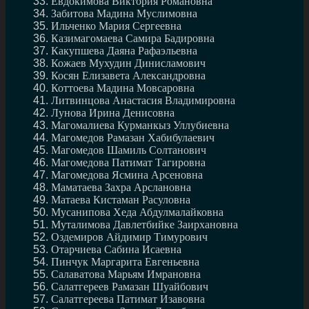
Евдокимова Виктория Романовна
Забитова Мадина Муслимовна
Ильченко Мария Сергеевна
Казимагомаева Самира Бадировна
Какупшева Даяна Рафаэльевна
Кожаев Мухудин Динисламович
Косян Елизавета Александровна
Коттоева Мадина Мовсаровна
Литвинцова Анастасия Владимировна
Лунова Ирина Денисовна
Магомалиева Курманкыз Уллубиевна
Магомедов Рамазан Хабибулаевич
Магомедов Шамиль Солтанович
Магомедова Патимат Тагировна
Магомедова Ясмина Арсеновна
Маматаева Захра Арслановна
Матаева Кистаман Расуловна
Мусанипова Хеда Абдулмалайковна
Муталимова Давлетбийке Заирхановна
Оздемиров Айдимир Тимурович
Отарчиева Сабина Исаевна
Пинчук Маргарита Евгеньевна
Салаватова Марьям Имрановна
Салатгереев Рамазан Шуайбович
Салатгереева Патимат Изавовна