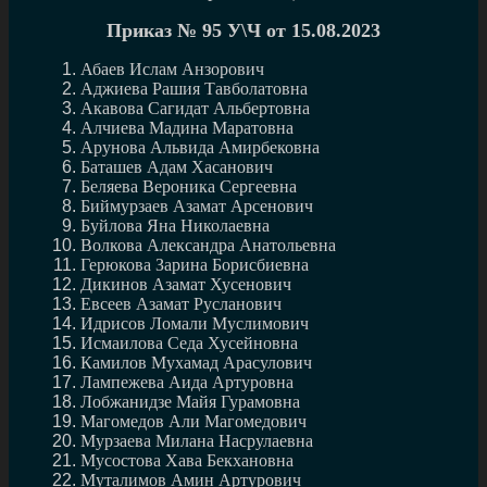
Приказ № 95 У\Ч от 15.08.2023
Абаев Ислам Анзорович
Аджиева Рашия Тавболатовна
Акавова Сагидат Альбертовна
Алчиева Мадина Маратовна
Арунова Альвида Амирбековна
Баташев Адам Хасанович
Беляева Вероника Сергеевна
Биймурзаев Азамат Арсенович
Буйлова Яна Николаевна
Волкова Александра Анатольевна
Герюкова Зарина Борисбиевна
Дикинов Азамат Хусенович
Евсеев Азамат Русланович
Идрисов Ломали Муслимович
Исмаилова Седа Хусейновна
Камилов Мухамад Арасулович
Лампежева Аида Артуровна
Лобжанидзе Майя Гурамовна
Магомедов Али Магомедович
Мурзаева Милана Насрулаевна
Мусостова Хава Бекхановна
Муталимов Амин Артурович