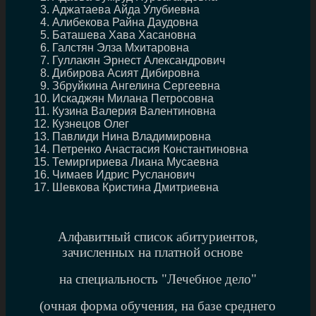
Аджатаева Айда Улубиевна
Алибекова Райна Даудовна
Баташева Хава Хасановна
Галстян Элза Мхитаровна
Гуллакян Эрнест Александрович
Дибирова Асият Дибировна
Збруйкина Ангелина Сергеевна
Искаджян Милана Петросовна
Кузина Валерия Валентиновна
Кузнецов Олег
Павлиди Нина Владимировна
Петренко Анастасия Константиновна
Темиргириева Лиана Мусаевна
Чимаев Идрис Русланович
Шевкова Кристина Дмитриевна
Алфавитный список абитуриентов,
зачисленных на платной основе
на специальность "Лечебное дело"
(очная форма обучения, на базе среднего