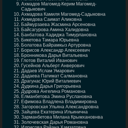
Ахмадов Магомед-Керим Магомед-
Садыкович
Ахмадова Камиля Магомед-Садыковна
Ахмедова Саимат Аликовна
Баймурзаева Жасмина Арсеновна
Байсагурова Амина Халидовна
Банбатова Хадиджа Тимурлановна
Бикетова Тамара Юрьевна
Болатова Байрамкыз Артуровна
Борисов Александр Алексеевич
Бронникова Дарья Витальевна
Глотов Виталий Иванович
Гусейнов Альберт Анверович
Дадаев Ислам Умарович
Дадаева Патимат Салмановна
Драгунас Юрий Виталиевич
Дудкина Дарья Григорьевна
Дудрова Ангелина Романовна
Елманбетова Эмина Руслановна
Ефимова Владлена Владимировна
Загоровская Ульяна Александровна
Зайцева Екатерина Ильинична
Зарманбетова Милана Крымхановнва
Золочевская Дарья Романовна
Идрисова Райана Хамзатовна