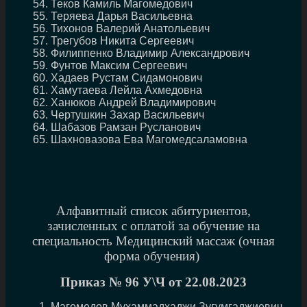
Теков Камиль Магомедович
Теряева Дарья Васильевна
Тихонов Валерий Анатольевич
Трегубов Никита Сергеевич
Филиппенко Владимир Александрович
Фунтов Максим Сергеевич
Хадаев Рустам Сидамонович
Хамутаева Лейла Ахмедовна
Ханюков Андрей Владимирович
Чертушкин Захар Васильевич
Шабазов Рамзан Русланович
Шахновазова Ева Магомедсаламовна
Алфавитный список абитуриентов,
зачисленных с оплатой за обучение на
специальность Медицинский массаж (очная
форма обучения)
Приказ № 96 У\Ч от 22.08.2023
Магомедов Мухаммадхаджи Зугумгаджиевич