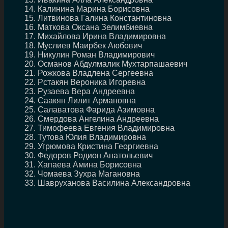
Калинина Марина Борисовна
Литвинова Галина Константиновна
Маткова Оксана Зелимбиевна
Михайлова Ирина Владимировна
Муслиев Маирбек Аюбович
Никулин Роман Владимирович
Османов Абдулмалик Мухтарпашаевич
Рожкова Владлена Сергеевна
Рстакян Вероника Игоревна
Рузаева Вера Андреевна
Саакян Лилит Армановна
Салаватова Фарида Азимовна
Смердова Ангелина Андреевна
Тимофеева Евгения Владимировна
Тутова Юлия Владимировна
Угрюмова Кристина Георгиевна
Федоров Родион Анатольевич
Хапаева Амина Борисовна
Чомаева Зухра Магановна
Шавруханова Василина Александровна