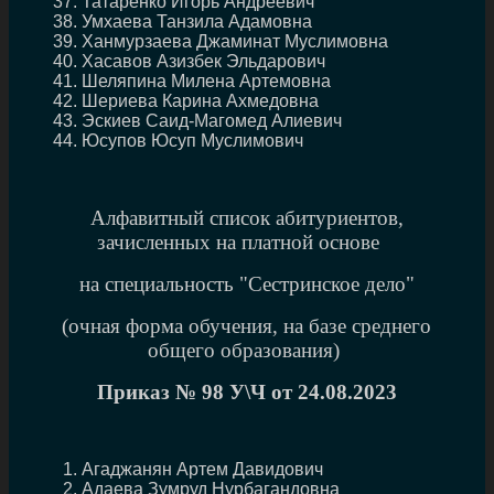
Татаренко Игорь Андреевич
Умхаева Танзила Адамовна
Ханмурзаева Джаминат Муслимовна
Хасавов Азизбек Эльдарович
Шеляпина Милена Артемовна
Шериева Карина Ахмедовна
Эскиев Саид-Магомед Алиевич
Юсупов Юсуп Муслимович
Алфавитный список абитуриентов,
зачисленных на платной основе
на специальность "Сестринское дело"
(очная форма обучения, на базе среднего
общего образования)
Приказ № 98
У\Ч от 24.08.2023
Агаджанян Артем Давидович
Адаева Зумруд Нурбагандовна