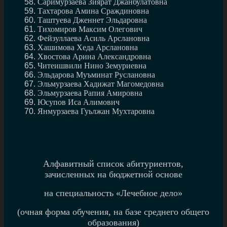
Саримурзаева Зиярат Джанбулатовна
Тахтарова Амина Сраждиновна
Таштуева Дженнет Эльдаровна
Тихомиров Максим Олегович
Фейзуллаева Асиль Арслановна
Хашимова Хеда Арслановна
Хвостова Арина Александровна
Читеишвили Нино Земуриевна
Эльдарова Муъминат Руслановна
Эльмурзаева Хадижат Магомедовна
Эльмурзаева Рапия Амировна
Юсупов Иса Алимович
Янмурзаева Гуьлжан Мухтаровна
Алфавитный список абитуриентов,
зачисленных на бюджетной основе
на специальность «Лечебное дело»
(очная форма обучения, на базе среднего общего
образования)