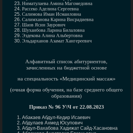
Ниматулаева Амина Магомедовна
Рассеко Аделина Сергеевна
Салимова Иман Исмаиловна
Салимханова Карина Висрадиевна
Шаов Ясин Заурович
Шухаибова Ларина Билаловна
Эздекова Алина Альбертовна
Эльдарханов Азамат Хангереевич
Алфавитный список абитуриентов,
зачисленных на бюджетной основе
на специальность «Медицинский массаж»
(очная форма обучения, на базе среднего общего
образования)
Приказ №
96 У\Ч от 22.08.2023
Абакаев Абдул-Кедир Исаевич
Абдулаев Ахмед Юсупович
Абдул-Вахабова Хадижат Сайд-Хасановна