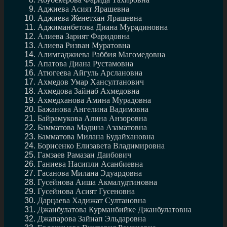
Аджиева Асият Ярашевна
Аджиева Женетхан Ярашевна
Аджиманбетова Диана Мурадиновна
Алиева Зарият Фаридовна
Алиева Ризван Муратовна
Алимгаджиева Раббия Магомедовна
Апатова Диана Рустамовна
Атюгеева Айгуль Арслановна
Ахмедов Умар Хансултанович
Ахмедова Зайнаб Ахмедовна
Ахмедханова Амина Мурадовна
Бажанова Ангелина Вадимовна
Байрамукова Алина Анзоровна
Бамматова Мадина Азаматовна
Бамматова Милана Будайхановна
Борисенко Елизавета Владимировна
Гамзаев Рамазан Даибович
Ганиева Насипли Асанбиевна
Гасанова Милана Эдуардовна
Гусейнова Аиша Акмалудтиновна
Гусейнова Асият Гусеновна
Дарцаева Хадижат Султановна
Джанбулатова Курманбийке Джанбулатовна
Джапарова Зайнап Эльдаровна