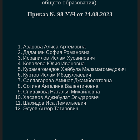
общего образования)
Приказ № 98
У\Ч от 24.08.2023
Азарова Алиса Артемовна
Дадашян София Романовна
Исрапилов Ислам Хусаинович
Ковалева Юлия Ивановна
Курамагомедов Хайбула Маламагомедович
Куртов Ислам Ибадуллаевич
Салпагарова Аминат Джамболатовна
Сотина Ангелина Валентиновна
Спивакова Наталья Михайловна
Хасавов Аджибулат Эльдарович
Шахидов Иса Лемалыевич
Эсуев Анзор Тагирович