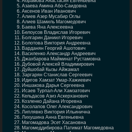
Абрамова Анастасия Евгеньевна
Азаева Амина Або-Саидовна
Аксенов Иван Иванович
Алиев Азер Мусабир Оглы
Алиев Шамиль Магомедович
Баева Яна Алексеевна
Белоусов Владислав Игоревич
Болгарин Даниил Игоревич
Болотова Виктория Андреевна
Варданян Георгий Ашотович
Василенко Александр Андреевич
Джахбарова Майминат Рустамовна
Дубовой Алексей Владимирович
Дуйшобай Кызы Айжамал
Заргарян Станислав Сергеевич
Идигов Хамзат Умар-Хажиевич
Иншакова Дарья Сергеевна
Исаев Турпал-Али Хамзатович
Кельдасов Азиз Аскерханович
Козленко Дайана Игоревна
Косолапов Олег Александрович
Липлявко Виктория Ильинична
Лихушина Анна Евгеньевна
Магомадова Эсет Хасановна
Магомеддибирова Патимат Магомедовна