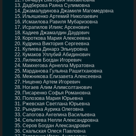
Дадберова Раяна Сулимовна
Джамалудинова Джамиля Магомедовна
Ильяшенко Артемий Николаевич
Исмаилова Равиля Мубаризовна
Исрапилов Илияс Арсенович
Кадиев Джамалдин Даудович
Короткова Мария Алексеевна
Кудрина Виктория Сергеевна
Кулиева Динарэ Эльнуровна
Кумаков Уллубий Абидинович
Лиляков Богдан Игоревич
Мамхегова Арнелла Муратовна
Марданова Гульяна Рашитхановна
Межникова Елизавета Алексеевна
Ниценко Артем Игоревич
Ногаев Алим Алимсолтанович
Писаренко Софья Романовна
Полозова Мария Юрьевна
Ржевская Светлана Юрьевна
Рындина Аурика Олеговна
Сапогова Ангелина Васильевна
Сельгеева Нелли Александровна
Серов Богдан Александрович
Скальская Олеся Павловна