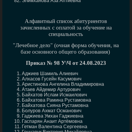
Элимханова Аза Аптиевна
Алфавитный список абитуриентов
зачисленных с оплатой за обучение на
специальность
"Лечебное дело" (очная форма обучения, на
базе основного общего образования)
Приказ № 98
У\Ч от 24.08.2023
Аджиев Шамиль Алиевич
Алхасов Гусейн Касумович
Аристинова Ангелина Владимировна
Атаев Айдемир Артурович
Байхатов Ислам Исмаилович
Байхатова Рамина Рустамовна
Байхатова Сияна Рустамовна
Болуров Ахмат Османович
Гаджиева Умхан Гаджиевна
Гаспарян Анаит Артёмовна
Гетман Валентина Сергеевна
Гончарук Виктория Михайловна