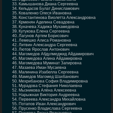
Камышанова Диана Сергеевна
Кельдасов Булат Динисламович
Коваленко Олеся Ивановна
Константинова Виолетта Александровна
Крменян Аделина Севадовна
Куначева Хадижа Мухамедовна
Кутукова Елена Сергеевна
Лагунов Артем Борисович
Лемешко Алиса Романовна
Литвин Александра Сергеевна
Лютов Ярослав Антонович
Магомедов Абдулмеджид Айдамирович
Магомедова Алина Айдамировна
Магомедова Муминат Запировна
Мазаева Иман Мусаевна
Малинина Изабелла Сергеевна
Мамедов Магомед Шахбанович
Мехрибанова София Владимировна
Мурадова Стефания Николаевна
Мызникова Алёна Алексеевна
Нарыжная Виктория Андреевна
Первеева Александра Михайловна
Потапов Иван Александрович
Прусенко Владислава Сергеевна
Пшукова Диана Резуановна