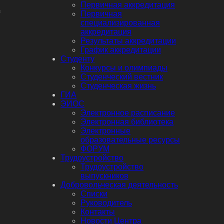
Первичная аккредитация
в
Первичная
специализированная
аккредитация
Результаты аккредитации
График аккредитации
Студенту
Конкурсы и олимпиады
Студенческий вестник
Студенческая жизнь
ГИА
ЭИОС
Электронное расписание
Электронная библиотека
Электронные
образовательные ресурсы
ФОРУМ
Трудоустройство
Трудоустройство
выпускников
Добровольческая деятельность
Списки
Руководитель
Контакты
Новости Центра