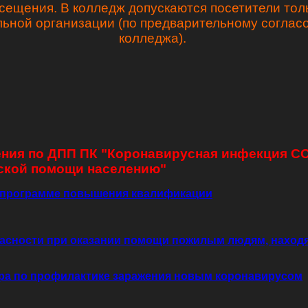
сещения. В колледж допускаются посетители тол
льной организации (по предварительному согла
колледжа).
ния по ДПП ПК "Коронавирусная инфекция CO
еской помощи населению"
о программе повышения квалификации
опасности при оказании помощи пожилым людям, нахо
ра по профилактике заражения новым коронавирусом