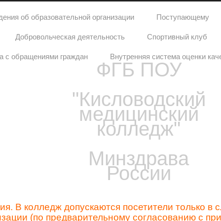
дения об образовательной организации
Поступающему
Добровольческая деятельность
Спортивный клуб
а с обращениями граждан
Внутренняя система оценки кач
ФГБ ПОУ
"Кисловодский
медицинский
колледж"
Минздрава
России
я. В колледж допускаются посетители только в 
зации (по предварительному согласованию с п