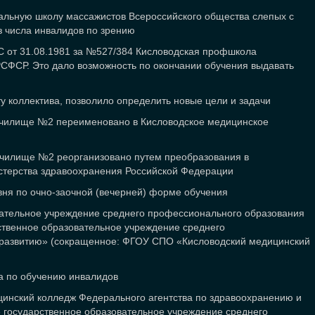
альную школу массажистов Всероссийского общества слепых с
з числа инвалидов по зрению
 от 31.08.1981 за №527/384 Кисловодская профшкола
СФСР. Это дало возможность по окончании обучения выдавать
у коллектива, позволило определить новые цели и задачи
 училище №2 переименовано в Кисловодское медицинское
училище №2 реорганизовано путем преобразования в
стерства здравоохранения Российской Федерации
вня по очно-заочной (вечерней) форме обучения
вательное учреждение среднего профессионального образования
твенное образовательное учреждение среднего
 развитию» (сокращенное: ФГОУ СПО «Кисловодский медицинский
ра по обучению инвалидов
инский колледж Федерального агентства по здравоохранению и
государственное образовательное учреждение среднего