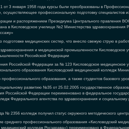
 от 3 января 1958 года курсы были преобразованы в Профессион
е, осуществляющее профессиональную подготовку специалистов и
ерации и распоряжением Президиума Центрального правления ВОС
ана в Кисловодское училище №2 Министерства здравоохранения Р
ассажу»
подготовке медицинских сестер, что внесло свежую струю в работ
ва здравоохранения и медицинской промышленности Кисловодское
мышленности Российской Федерации
ения Российской Федерации за № 123 Кисловодское медицинское 
ионального образования Кисловодский медицинский колледж Мини
о профессионального образования, а также студентов базового уро
социальному развитию №35 от 25.02.2005 государственное образо
ия Российской Федерации переименовано в федеральное государс
ледж Федерального агентства по здравоохранения и социальному
да № 2356 колледж получил статус окружного методического цент
ие среднего профессионального образования «Кисловодский медиц
медицинский колледж Росздрава») переименовано в Федеральное 