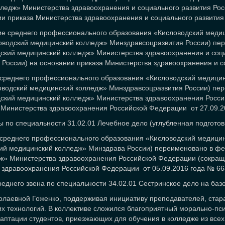
ледж» Министерства здравоохранения и социального развития Р
и приказа Министерства здравоохранения и социального развития
е среднего профессионального образования «Кисловодский медиц
водский медицинский колледж» Минздравсоцразвития России) пер
ский медицинский колледж» Министерства здравоохранения и соц
оссии) на основании приказа Министерства здравоохранения и со
среднего профессионального образования «Кисловодский медицин
водский медицинский колледж» Минздравсоцразвития России) пер
дский медицинский колледж» Министерства здравоохранения Росс
 Министерства здравоохранения Российской Федерации от 27.09.
 по специальности 31.02.01 Лечебное дело (углубленная подготов
среднего профессионального образования «Кисловодский медицин
й медицинский колледж» Минздрава России) переименовано в ф
дж» Министерства здравоохранения Российской Федерации (сокра
 здравоохранения Российской Федерации от 05.09.2016 года № 66
еднего звена по специальности 34.02.01 Сестринское дело на базе
олаевной Гоженко, поддерживая инициативу преподавателей, стара
 технологий. В коллективе сложился благоприятный морально-псих
аптации студентов, приезжающих для обучения в колледже из все