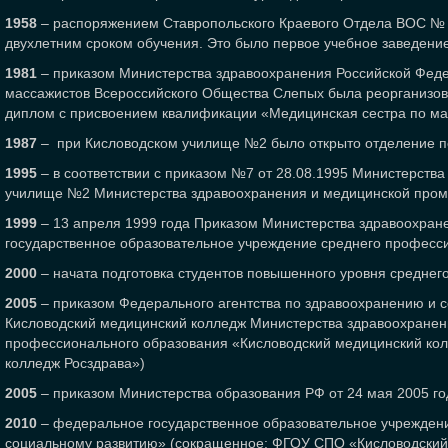
1958
– распоряжением Ставропольского Краевого Отдела ВОС № 1
двухлетним сроком обучения. Это было первое учебное заведени
1981
– приказом Министерства здравоохранения Российской Фед
массажистов Всероссийского Общества Слепых была реорганизов
диплом с присвоением квалификации «Медицинская сестра по м
1987
– при Кисловодском училище №2 было открыто отделение по 
1995
– в соответствии с приказом №7 от 28.08.1995 Министерст
училище №2 Министерства здравоохранения и медицинской про
1999
– 13 апреля 1999 года Приказом Министерства здравоохран
государственное образовательное учреждение среднего професс
2000
– начата подготовка студентов повышенного уровня среднег
2005
– приказом Федерального агентства по здравоохранению и 
Кисловодский медицинский колледж Министерства здравоохранен
профессионального образования «Кисловодский медицинский кол
колледж Росздрава»)
2005
– приказом Министерства образования РФ от 24 мая 2005 го
2010
– федеральное государственное образовательное учрежден
социальному развитию» (сокращенное: ФГОУ СПО «Кисловодский 