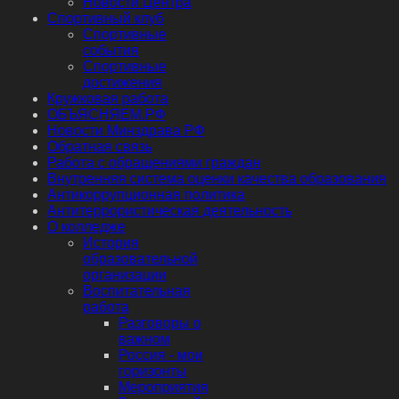
Новости Центра
Спортивный клуб
Спортивные
события
Спортивные
достижения
Кружковая работа
ОБЪЯСНЯЕМ.РФ
Новости Минздрава РФ
Обратная связь
Работа с обращениями граждан
Внутренняя система оценки качества образования
Антикоррупционная политика
Антитеррористическая деятельность
О колледже
История
образовательной
организации
Воспитательная
работа
Разговоры о
важном
Россия - мои
горизонты
Мероприятия